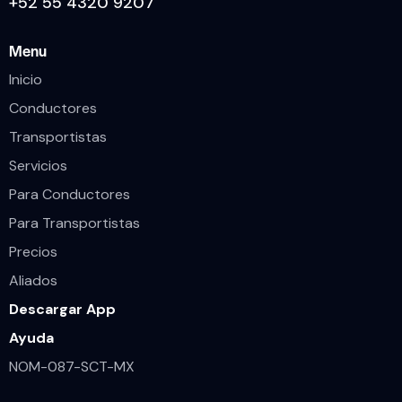
+52 55 4320 9207
Menu
Inicio
Conductores
Transportistas
Servicios
Para Conductores
Para Transportistas
Precios
Aliados
Descargar App
Ayuda
NOM-087-SCT-MX