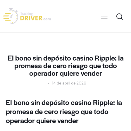
SIN CATEGORÍA
El bono sin depósito casino Ripple: la
promesa de cero riesgo que todo
operador quiere vender
14 de abril de 2026
El bono sin depósito casino Ripple: la
promesa de cero riesgo que todo
operador quiere vender