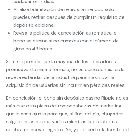
caducar en 7 días.
Analiza la limitación de retiros: a menudo solo
puedes retirar después de cumplir un requisito de
depósito adicional.
Revisa la política de cancelación automática: el
bono se elimina si no cumples con el número de
giros en 48 horas.
Si te sorprende que la mayoría de los operadores
promuevan la misma fórmula, no es coincidencia; es la
receta estándar de la industria para maximizar la
adquisición de usuarios sin incurrir en pérdidas reales.
En conclusión, el bono sin depósito casino Ripple no es
más que otra pieza del rompecabezas de marketing
que la casa ajusta para que, al final del día, el jugador
salga con las manos vacías mientras la plataforma
celebra un nuevo registro. Ah, y por cierto, la fuente del