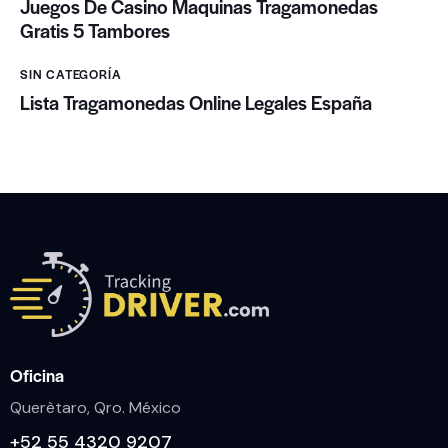
Juegos De Casino Maquinas Tragamonedas
Gratis 5 Tambores
SIN CATEGORÍA
Lista Tragamonedas Online Legales España
Oficina
Querètaro, Qro. México
+52 55 4320 9207