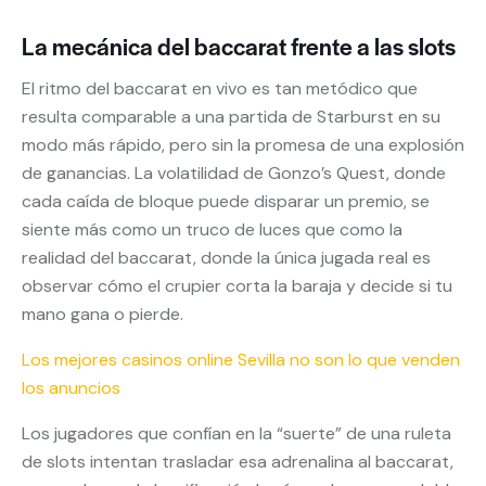
La mecánica del baccarat frente a las slots
El ritmo del baccarat en vivo es tan metódico que
resulta comparable a una partida de Starburst en su
modo más rápido, pero sin la promesa de una explosión
de ganancias. La volatilidad de Gonzo’s Quest, donde
cada caída de bloque puede disparar un premio, se
siente más como un truco de luces que como la
realidad del baccarat, donde la única jugada real es
observar cómo el crupier corta la baraja y decide si tu
mano gana o pierde.
Los mejores casinos online Sevilla no son lo que venden
los anuncios
Los jugadores que confían en la “suerte” de una ruleta
de slots intentan trasladar esa adrenalina al baccarat,