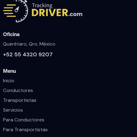
Oficina
Querètaro, Qro. México
+52 55 4320 9207
Menu
Inicio
Conductores
Transportistas
Servicios
Para Conductores
Para Transportistas