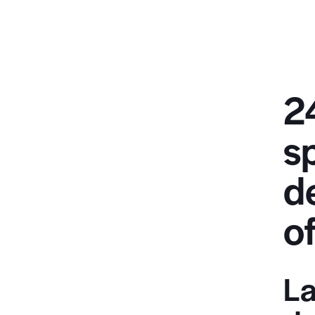
2
sp
de
o
La