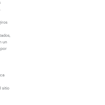
s
.
giros
tados,
n un
 por
ica
 sitio