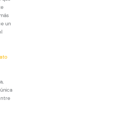
te
 más
ce un
el
rato
a,
 única
entre