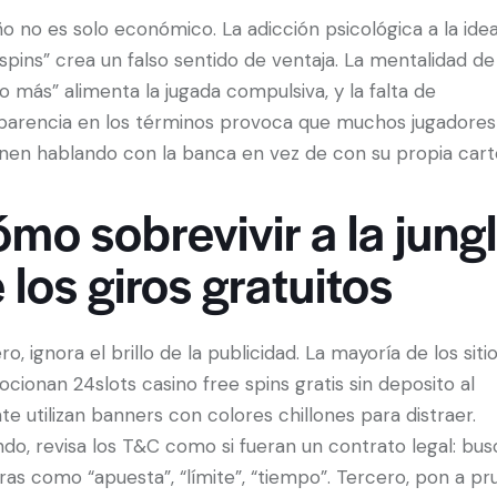
ño no es solo económico. La adicción psicológica a la ide
 spins” crea un falso sentido de ventaja. La mentalidad de
ro más” alimenta la jugada compulsiva, y la falta de
parencia en los términos provoca que muchos jugadores
nen hablando con la banca en vez de con su propia cart
mo sobrevivir a la jung
 los giros gratuitos
ro, ignora el brillo de la publicidad. La mayoría de los siti
cionan 24slots casino free spins gratis sin deposito al
nte utilizan banners con colores chillones para distraer.
do, revisa los T&C como si fueran un contrato legal: bus
ras como “apuesta”, “límite”, “tiempo”. Tercero, pon a p