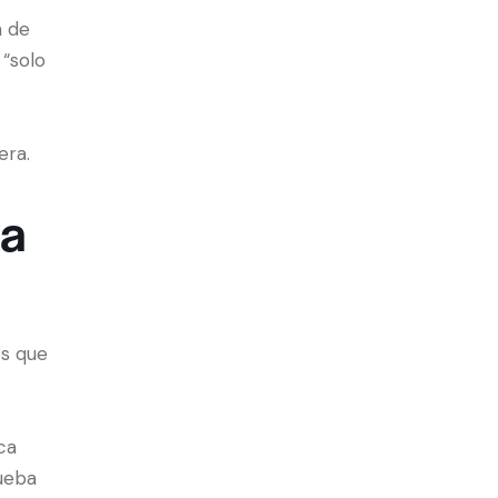
a de
 “solo
era.
la
os que
ca
rueba